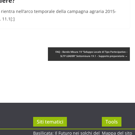
edere?
ne rientra nell’arco temporale della campagna agraria 2015-
 11.1[:]
FAQ – Bando Misura 19 “Sviluppo Locale di Tipo Partecipativo –
SLTP LEADER” Sottomisura 19.1 – Supporto preparatorio
→
Siti tematici
Tools
Basilicata: Il Futuro nei solchi del
Mappa del sito