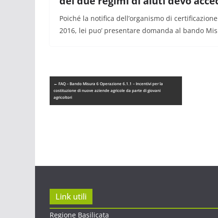
dei due regimi di aiuti devo acc
Poiché la notifica dell’organismo di certificazio
2016, lei puo’ presentare domanda al bando Mis.
←
FAQ – Bando Misura 6 Operazione 6.1.1 – Incentivi per la
costituzione di nuove aziende agricole da parte di giovani
agricoltori
Link utili
Regione Basilicata