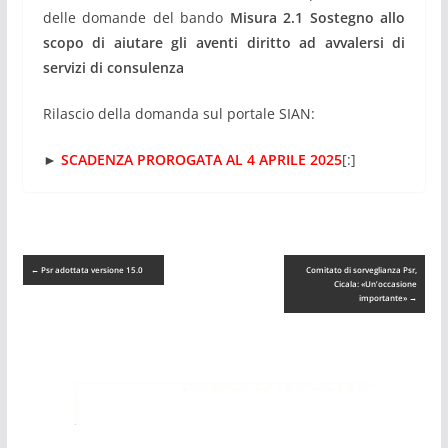
delle domande del bando
Misura 2.1 Sostegno allo
scopo di aiutare gli aventi diritto ad avvalersi di
servizi di consulenza
Rilascio della domanda sul portale SIAN:
►
SCADENZA PROROGATA AL 4 APRILE 2025
[:]
←
Psr adottata versione 15.0
Comitato di sorveglianza Psr,
Cicala: «Un’occasione
importante»
→