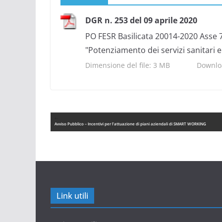
DGR n. 253 del 09 aprile 2020
PO FESR Basilicata 20014-2020 Asse 7
"Potenziamento dei servizi sanitari
Dimensione del file:
3 MB
Downlo
Avviso Pubblico – Incentivi per l’attuazione di piani aziendali di SMART WORKING
Link utili