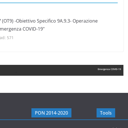
 (OT9) -Obiettivo Specifico 9A.9.3- Operazione
 emergenza COVID-19"
ad:
571
Emergenza COVID-19
PON 2014-2020
Tools