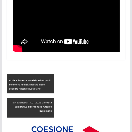
Al via a Potenza le celebrazioni per il
bicentenario della nascita dello
scultore Antonio Busciolano
TGR Basilicata 14.01.2022 Giornata
celebrativa bicentenario Antonio
Busciolano