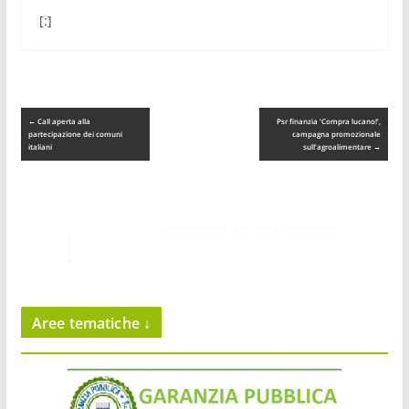
[:]
←
Call aperta alla
Psr finanzia ‘Compra lucano!’,
partecipazione dei comuni
campagna promozionale
italiani
sull’agroalimentare
→
Aree tematiche ↓