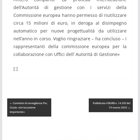
dell’Autorità di gestione con i servizi della
Commissione europea hanno permesso di riutilizzare
circa 15 milioni di euro, in deroga al disimpegno
automatico per nuove progettualità da utilizzare
nell’anno in corso. Voglio ringraziare – ha concluso – i
rappresentanti della commissione europea per la
collaborazione con Uffici dell’ Autorità di Gestione»
[:]
←
Comitato di sorveglianza Psr,
Pubblicato il BURB n. 14 S/O del
Cicala: «Un’occasione
19 marzo 2025
→
importante»