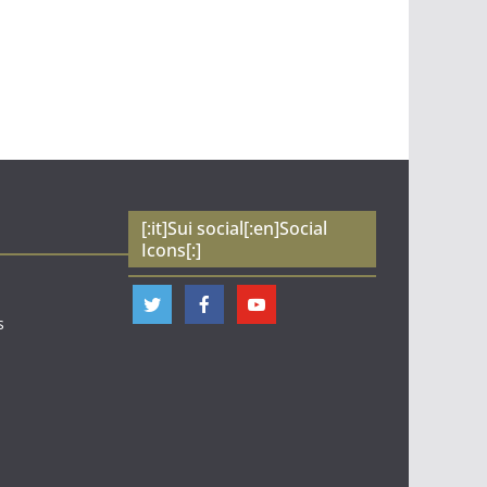
[:it]Sui social[:en]Social
Icons[:]
s