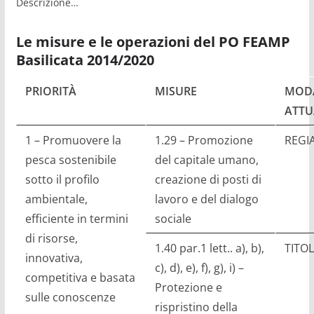
Descrizione…
Le misure e le operazioni del PO FEAMP
Basilicata 2014/2020
PRIORITÀ
MISURE
MODA
ATTU
1 – Promuovere la
1.29 – Promozione
REGI
pesca sostenibile
del capitale umano,
sotto il profilo
creazione di posti di
ambientale,
lavoro e del dialogo
efficiente in termini
sociale
di risorse,
1.40 par.1 lett.. a), b),
TITOL
innovativa,
c), d), e), f), g), i) –
competitiva e basata
Protezione e
sulle conoscenze
rispristino della