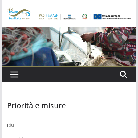
Salta
al
contenuto
Priorità e misure
[:it]