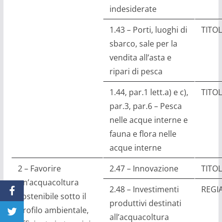
indesiderate
1.43 – Porti, luoghi di
TITOL
sbarco, sale per la
vendita all’asta e
ripari di pesca
1.44, par.1 lett.a) e c),
TITOL
par.3, par.6 – Pesca
nelle acque interne e
fauna e flora nelle
acque interne
2 – Favorire
2.47 – Innovazione
TITOL
un’acquacoltura
2.48 – Investimenti
REGI
sostenibile sotto il
produttivi destinati
profilo ambientale,
all’acquacoltura