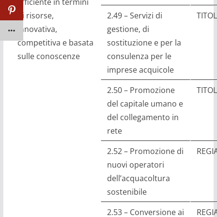
efficiente in termini
di risorse,
2.49 – Servizi di
TITOL
innovativa,
gestione, di
competitiva e basata
sostituzione e per la
sulle conoscenze
consulenza per le
imprese acquicole
2.50 – Promozione
TITOL
del capitale umano e
del collegamento in
rete
2.52 – Promozione di
REGI
nuovi operatori
dell’acquacoltura
sostenibile
2.53 – Conversione ai
REGI