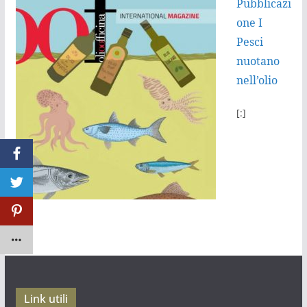
Pubblicazi
one I
Pesci
nuotano
nell’olio
[:]
Link utili