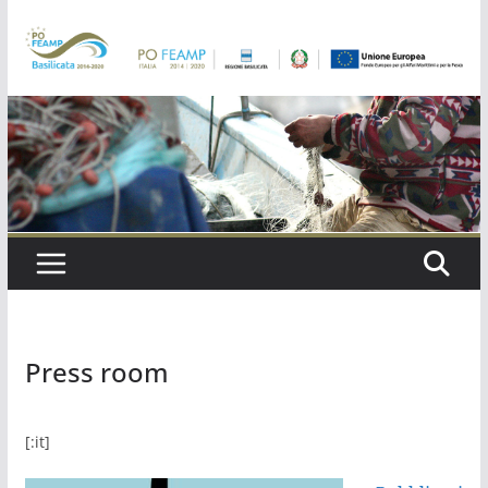
Salta
al
contenuto
Press room
[:it]