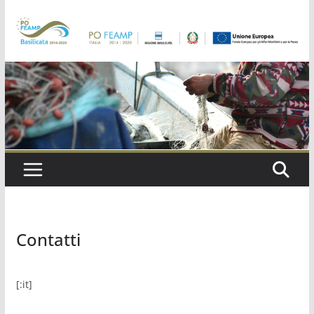
Salta
al
contenuto
Contatti
[:it]