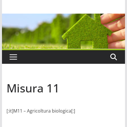
Salta
al
contenuto
Misura 11
[:it]M11 – Agricoltura biologica[:]