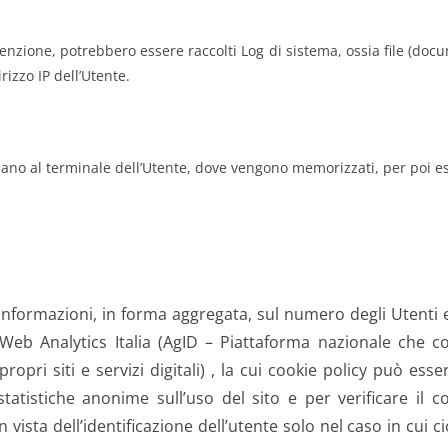
zione, potrebbero essere raccolti Log di sistema, ossia file (docum
izzo IP dell’Utente.
 inviano al terminale dell’Utente, dove vengono memorizzati, per poi ess
 informazioni, in forma aggregata, sul numero degli Utenti e s
o Web Analytics Italia (AgID – Piattaforma nazionale che c
i propri siti e servizi digitali) , la cui cookie policy può ess
statistiche anonime sull’uso del sito e per verificare il 
 vista dell’identificazione dell’utente solo nel caso in cui 