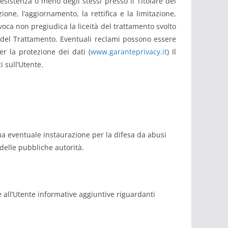
’esistenza o meno degli stessi presso il Titolare del
ione, l’aggiornamento, la rettifica e la limitazione,
evoca non pregiudica la liceità del trattamento svolto
re del Trattamento. Eventuali reclami possono essere
er la protezione dei dati (
www.garanteprivacy.it
) Il
 sull’Utente.
 sua eventuale instaurazione per la difesa da abusi
 delle pubbliche autorità.
e all’Utente informative aggiuntive riguardanti