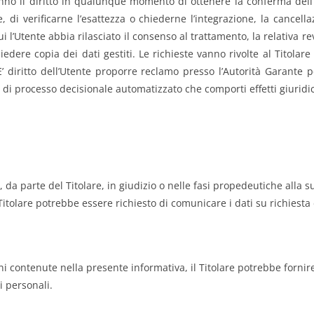
 hanno il diritto in qualunque momento di ottenere la conferma dell
 di verificarne l’esattezza o chiederne l’integrazione, la cancellaz
i l’Utente abbia rilasciato il consenso al trattamento, la relativa r
hiedere copia dei dati gestiti. Le richieste vanno rivolte al Titola
E’ diritto dell’Utente proporre reclamo presso l’Autorità Garante p
di processo decisionale automatizzato che comporti effetti giuridici
i, da parte del Titolare, in giudizio o nelle fasi propedeutiche alla
Titolare potrebbe essere richiesto di comunicare i dati su richiesta
oni contenute nella presente informativa, il Titolare potrebbe fornir
ti personali.