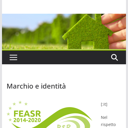
Salta
al
contenuto
Marchio e identità
[:it]
Nel
rispetto