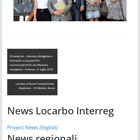
VI Living Lab – Giornata divulgativa e
formativa su Acquisti Pre-
commerciali (PCP) ed efficienza
energetica – Potenza, 31 luglio 2018
Locarbo al Forum CompraVerde-
BuyGreen – 18 Ottobre, Roma
News Locarbo Interreg
Project News
(English)
News regionali