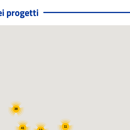
i progetti
38
11
41
12