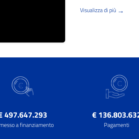
→
Visualizza di più
€ 497.647.293
€ 136.803.63
esso a finanziamento
Pagamenti