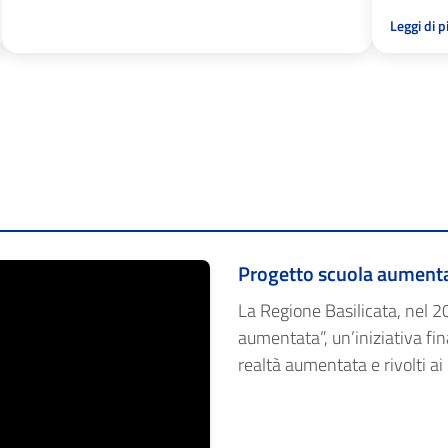
Leggi di 
Progetto scuola aument
La Regione Basilicata, nel 20
aumentata”, un’iniziativa fina
realtà aumentata e rivolti ai r