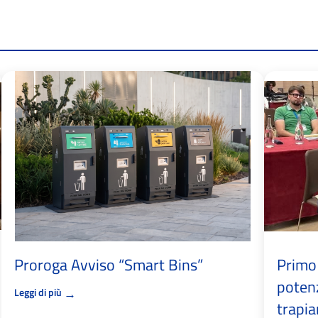
Proroga Avviso “Smart Bins”
Primo 
potenz
→
Leggi di più
trapia