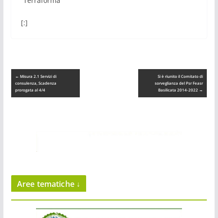
“Terraforma”
[:]
←
Misura 2.1 Servizi di
Si è riunito il Comitato di
consulenza, Scadenza
sorveglianza del Psr Feasr
prorogata al 4/4
Basilicata 2014-2022
→
Aree tematiche ↓