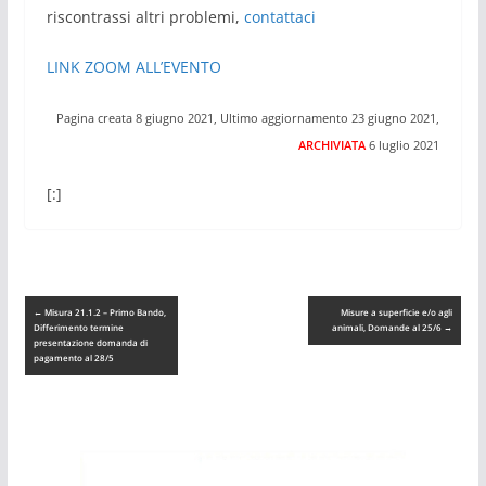
riscontrassi altri problemi,
contattaci
LINK ZOOM ALL’EVENTO
Pagina creata 8 giugno 2021, Ultimo aggiornamento 23 giugno 2021,
ARCHIVIATA
6 luglio 2021
[:]
←
Misura 21.1.2 – Primo Bando,
Misure a superficie e/o agli
Differimento termine
animali, Domande al 25/6
→
presentazione domanda di
pagamento al 28/5