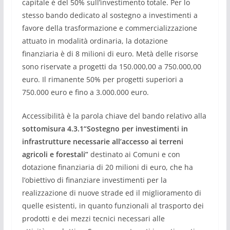
capitale
è
del 50% sull
’
investimento totale. Per lo
stesso bando dedicato al sostegno a investimenti a
favore della trasformazione e commercializzazione
attuato in modalit
à
ordinaria, la dotazione
finanziaria
è
di 8 milioni di euro. Met
à
delle risorse
sono riservate a progetti da 150.000,00 a 750.000,00
euro. Il rimanente 50% per progetti superiori a
750.000 euro e fino a 3.000.000 euro.
Accessibilit
à è
la parola chiave del b
ando
relativo alla
s
ottomisura 4.3.1
“
Sostegno per investimenti in
infrastrutture necessarie all
’
accesso ai terreni
agricoli e forestali
”
destinato ai Comuni e con
dotazione finanziaria di 20 milioni di euro, che ha
l
’
obiettivo di
finanziare investimenti per la
realizzazione di nuove strade ed il miglioramento di
quelle esistenti, in quanto funzionali al trasporto dei
prodotti e dei mezzi tecnici necessari alle