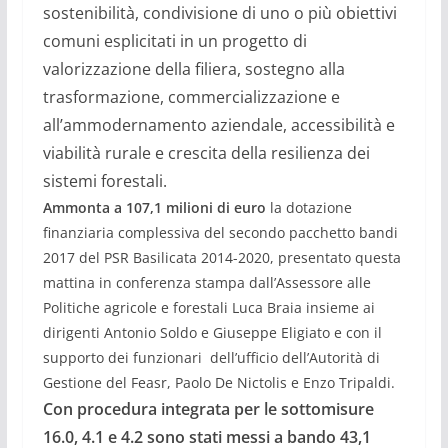
sostenibilit
à
, condivisione di uno o pi
ù
obiettivi
comuni esplicitati in un progetto di
valorizzazione della filiera, sostegno alla
trasformazione, commercializzazione e
all’ammodernamento aziendale
, accessibilit
à
e
viabilit
à
rurale
e crescita della resilienza dei
sistemi forestali.
Ammonta a
107
,1 milioni di euro
la dotazione
finanziaria complessiva del
secondo
pacchetto bandi
2017 del PSR Basilicata
2014-2020
,
presentato questa
mattina in conferenza stampa
dall
’
Assessore alle
Politiche agricole e forestali Luca Braia insieme ai
dirigenti Antonio Soldo e Giuseppe Eligiato e con il
supporto dei funzionari dell
’
ufficio dell
’
Autorit
à
di
Gestione del Feasr, Paolo De Nictolis e Enzo Tripaldi.
Con procedura integrata
per le sottomisure
16.0, 4.1 e 4.2
sono stati messi a bando 43,1