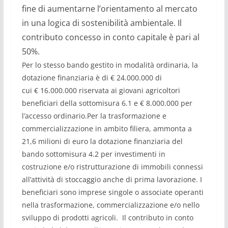
fine di aumentarne l’orientamento al mercato
in una logica di sostenibilit
à
ambientale. Il
contributo concesso in conto capitale
è
pari al
50%.
Per lo stesso bando gestito in modalit
à
ordinaria, la
dotazione finanziaria
è
di
€
24.000.000 di
cui
€
16.000.000 riservata ai giovani agricoltori
beneficiari della sottomisura 6.1 e
€
8.000.000 per
l
’
accesso ordinario.
Per la trasformazione e
commercializzazione in ambito filiera, ammonta a
21,6 milioni di euro la dotazione finanziaria del
bando sottomisura 4.2 per investimenti in
costruzione e/o ristrutturazione di immobili connessi
all’attivit
à
di stoccaggio anche di prima lavorazione. I
beneficiari sono imprese singole o associate operanti
nella trasformazione, commercializzazione e/o nello
sviluppo di prodotti agricoli.
Il contributo in conto