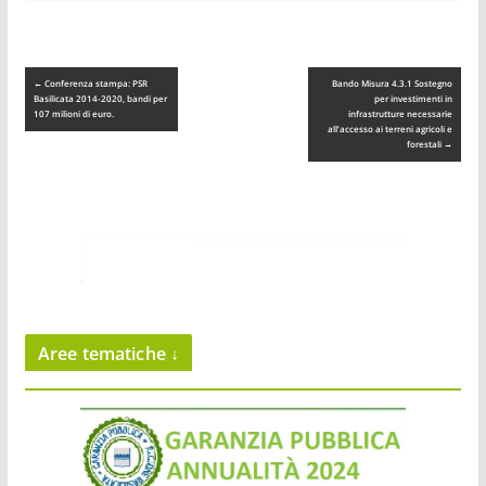
←
Conferenza stampa: PSR
Bando Misura 4.3.1 Sostegno
Basilicata 2014-2020, bandi per
per investimenti in
107 milioni di euro.
infrastrutture necessarie
all’accesso ai terreni agricoli e
forestali
→
Aree tematiche ↓