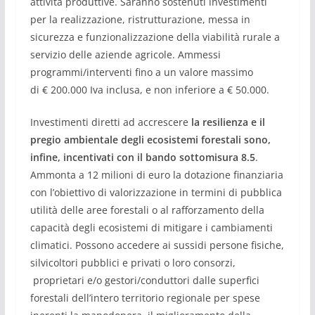
attivit
à
produttive.
Saranno sostenuti
investimenti
per la realizzazione, ristrutturazione, messa in
sicurezza e funzionalizzazione della viabilit
à
rurale a
servizio delle aziende agricole
. A
mmessi
programmi/interventi fino a un valore massimo
di
€
200.000
Iva inclusa,
e non inferiore a
€
50.000.
Investimenti diretti ad accrescere
la resilienza e il
pregio ambientale degli ecosistemi forestali sono
,
infine,
incentivati con il bando sottomisura 8.5
.
Ammonta a 12 milioni di euro la dotazione finanziaria
con l
’
obiettivo di valorizzazione in termini di pubblica
utilit
à
delle aree forestali o al rafforzamento della
capacit
à
degli ecosistemi di mitigare i cambiamenti
climatici. Possono accedere ai sussidi persone fisiche,
silvicoltori pubblici e privati o loro consorzi,
proprietari e/o gestori/conduttori dalle superfici
forestali dell
’
intero territorio regionale per spese