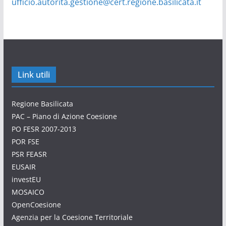
ufficio.autorita.gestione@cert.regione.basilicata.it
Link utili
Regione Basilicata
PAC – Piano di Azione Coesione
PO FESR 2007-2013
POR FSE
PSR FEASR
EUSAIR
investEU
MOSAICO
OpenCoesione
Agenzia per la Coesione Territoriale