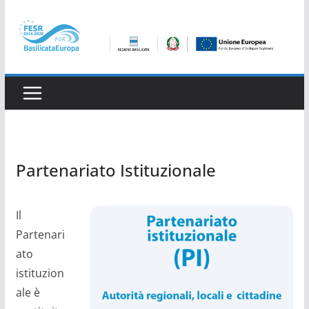
Salta
al
contenuto
Partenariato Istituzionale
Il
Partenari
ato
istituzion
ale è