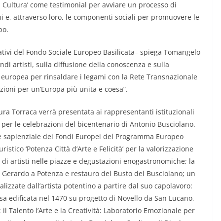
a Cultura’ come testimonial per avviare un processo di
ni e, attraverso loro, le componenti sociali per promuovere le
po.
rativi del Fondo Sociale Europeo Basilicata– spiega Tomangelo
di artisti, sulla diffusione della conoscenza e sulla
 europea per rinsaldare i legami con la Rete Transnazionale
zioni per un’Europa più unita e coesa”.
tura Torraca verrà presentata ai rappresentanti istituzionali
 per le celebrazioni del bicentenario di Antonio Busciolano.
e sapienziale dei Fondi Europei del Programma Europeo
ristico ‘Potenza Città d’Arte e Felicità’ per la valorizzazione
 di artisti nelle piazze e degustazioni enogastronomiche; la
n Gerardo a Potenza e restauro del Busto del Busciolano; un
lizzate dall’artista potentino a partire dal suo capolavoro:
sa edificata nel 1470 su progetto di Novello da San Lucano,
il Talento l’Arte e la Creatività: Laboratorio Emozionale per