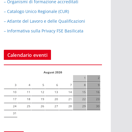
– Organismi di formazione accreditati
– Catalogo Unico Regionale (CUR)
– Atlante del Lavoro e delle Qualificazioni
– Informativa sulla Privacy FSE Basilicata
Calendario eventi
August 2026
1
2
3
4
5
6
7
8
9
10
11
12
13
14
15
16
17
18
19
20
21
22
23
24
25
26
27
28
29
30
31