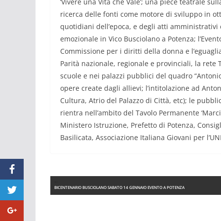
‘Vivere una Vita che Vale’; una piece teatrale sull
ricerca delle fonti come motore di sviluppo in ott
quotidiani dell’epoca, e degli atti amministrativ
emozionale in Vico Busciolano a Potenza; l’Evento 
Commissione per i diritti della donna e l’eguagl
Parità nazionale, regionale e provinciali, la rete
scuole e nei palazzi pubblici del quadro “Antoni
opere create dagli allievi; l’intitolazione ad Ant
Cultura, Atrio del Palazzo di Città, etc); le pubbl
rientra nell’ambito del Tavolo Permanente ‘Marci
Ministero Istruzione, Prefetto di Potenza, Consi
Basilicata, Associazione Italiana Giovani per l’U
BICENTENARIO BUSCIOLANO SABATO 14 GENNAIO EVENTO A POTENZA