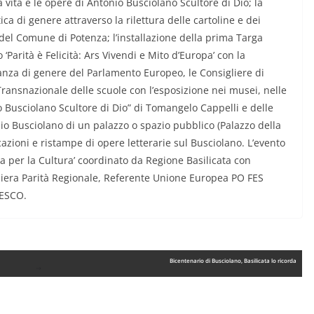
a vita e le opere di Antonio Busciolano Scultore di Dio; la
ica di genere attraverso la rilettura delle cartoline e dei
i del Comune di Potenza; l’installazione della prima Targa
‘Parità è Felicità: Ars Vivendi e Mito d’Europa’ con la
ianza di genere del Parlamento Europeo, le Consigliere di
 Transnazionale delle scuole con l’esposizione nei musei, nelle
o Busciolano Scultore di Dio” di Tomangelo Cappelli e delle
onio Busciolano di un palazzo o spazio pubblico (Palazzo della
icazioni e ristampe di opere letterarie sul Busciolano. L’evento
a per la Cultura’ coordinato da Regione Basilicata con
gliera Parità Regionale, Referente Unione Europea PO FES
NESCO.
Bicentenario di Busciolano, Basilicata lo ricorda