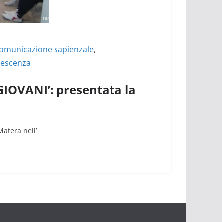
omunicazione sapienzale
,
olescenza
OVANI’: presentata la
Matera nell’