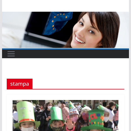
Salta
al
contenuto
stampa