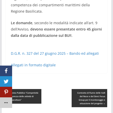
competenza dei compartimenti marittimi della
Regione Basilicata.
Le domande
, secondo le modalità indicate all’art. 9
dell’Avviso,
devono essere presentate entro 45 giorni
dalla data di pubblicazione sul BU
R.
D.G.R. n. 327 del 27 giugno 2025 – Bando ed allegati
Allegati in formato digitale
←
Avviso Pubblico “Competività
Contratto di Fiume delle Valli
e sicurezza delle attività di
del Noce e del Sinni: Focus
acquacoltura”
Group per il monitoraggio e
attuazione del progetto
→